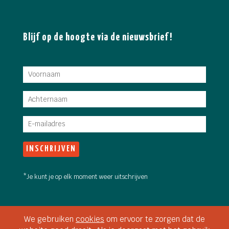
Blijf op de hoogte via de nieuwsbrief!
*Je kunt je op elk moment weer uitschrijven
Copyright 2026 Stadsboerin Doetinchem • Fotografie: Jan van
We gebruiken
cookies
om ervoor te zorgen dat de
den Brink &
Martine Siemens
• Video intro: Aaron Willems,