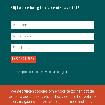
Blijf op de hoogte via de nieuwsbrief!
*Je kunt je op elk moment weer uitschrijven
Copyright 2026 Stadsboerin Doetinchem • Fotografie: Jan van
We gebruiken
cookies
om ervoor te zorgen dat de
den Brink &
Martine Siemens
• Video intro: Aaron Willems,
website goed draait. Als je doorgaat met het gebruik
www.eyerise.nl • Webdesign:
Studio149, Arnhem
ervan, gaan we er vanuit dat je hiermee instemt.