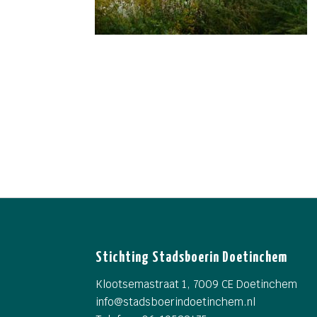
Stichting Stadsboerin Doetinchem
Klootsemastraat 1, 7009 CE Doetinchem
info@
stadsboerindoetinchem.nl