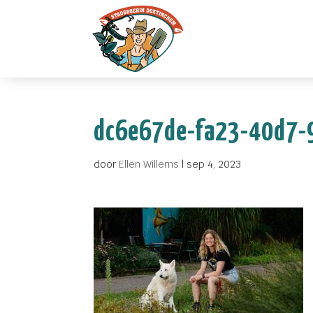
dc6e67de-fa23-40d7-
door
Ellen Willems
|
sep 4, 2023