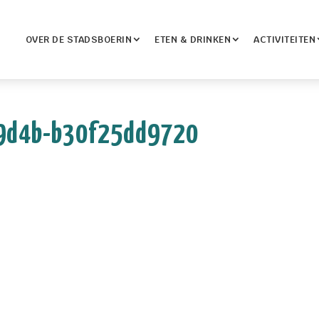
OVER DE STADSBOERIN
ETEN & DRINKEN
ACTIVITEITEN
9d4b-b30f25dd9720