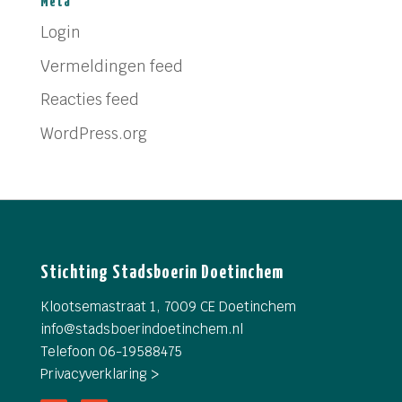
Meta
Login
Vermeldingen feed
Reacties feed
WordPress.org
Stichting Stadsboerin Doetinchem
Klootsemastraat 1, 7009 CE Doetinchem
info@
stadsboerindoetinchem.nl
Telefoon 06-19588475
Privacyverklaring >