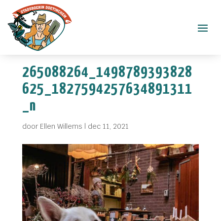
265088264_1498789393828
625_1827594257634891311
_n
door
Ellen Willems
|
dec 11, 2021