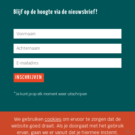
Blijf op de hoogte via de nieuwsbrief!
*Je kunt je op elk moment weer uitschrijven
Copyright 2026 Stadsboerin Doetinchem • Fotografie: Jan van
We gebruiken
cookies
om ervoor te zorgen dat de
den Brink &
Martine Siemens
• Video intro: Aaron Willems,
website goed draait. Als je doorgaat met het gebruik
www.eyerise.nl • Webdesign:
Studio149, Arnhem
ervan, gaan we er vanuit dat je hiermee instemt.